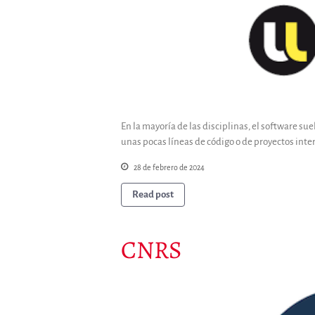
En la mayoría de las disciplinas, el software sue
unas pocas líneas de código o de proyectos int
28 de febrero de 2024
Read post
CNRS