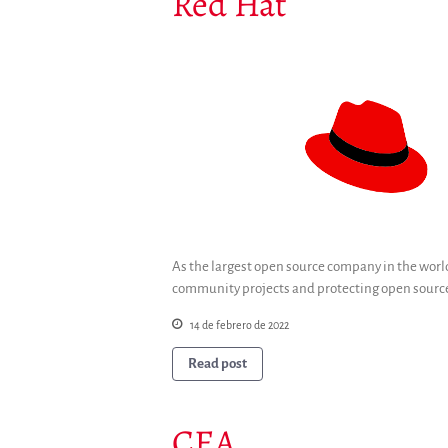
Red Hat
As the largest open source company in the worl
community projects and protecting open source
14 de febrero de 2022
Read post
CEA