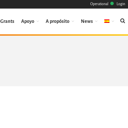
Operational
Login
Grants
Apoyo
A propósito
News
Misión
Patrimonio
Ciencia
Industria
Enfoque
Archivo
Características
Navegar
Salvar código ya
Código científico
Porque hay que salvarlo