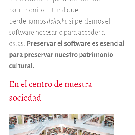
Miembros
patrimonio cultural que
ALIG
perderíamos
dehecho
si perdemos el
Colaboradores
Replicas
software necesario para acceder a
Testimonios
éstas.
Preservar el software es esencial
A propósito
para preservar nuestro patrimonio
FAQ
Personas
cultural.
Junta asesora
En el centro de nuestra
Empleo
Kit de comunicación
sociedad
News
Blog
Eventos
Newsletter
Publicaciones