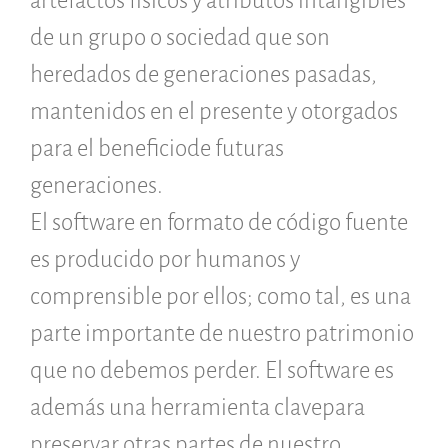
artefactos físicos y atributos intangibles
Como salvarlo (HOWTO)
de un grupo o sociedad que son
Código historico
heredados de generaciones pasadas,
SWH Acquisition Process
mantenidos en el presente y otorgados
Software Stories
Extensiones de navegador
para el beneficiode futuras
Hacer una donación
generaciones.
Comunidad
El software en formato de código fuente
Usarios
es producido por humanos y
Embajadores
Desarrolladores
comprensible por ellos; como tal, es una
Científicos
parte importante de nuestro patrimonio
Estudiantes
que no debemos perder. El software es
Grants
Apoyo
además una herramienta clavepara
Patrocinadores
preservar otras partes de nuestro