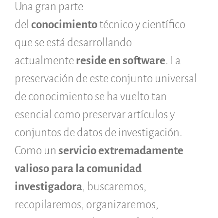
Porque hay que salvarlo
Una gran parte
Como salvarlo (HOWTO)
del
conocimiento
técnico y científico
Código historico
que se está desarrollando
SWH Acquisition Process
Software Stories
actualmente
reside en software
. La
Extensiones de navegador
preservación de este conjunto universal
Hacer una donación
de conocimiento se ha vuelto tan
Comunidad
esencial como preservar artículos y
Usarios
Embajadores
conjuntos de datos de investigación.
Desarrolladores
Como un
servicio extremadamente
Científicos
valioso para la comunidad
Estudiantes
Grants
investigadora
, buscaremos,
Apoyo
recopilaremos, organizaremos,
Patrocinadores