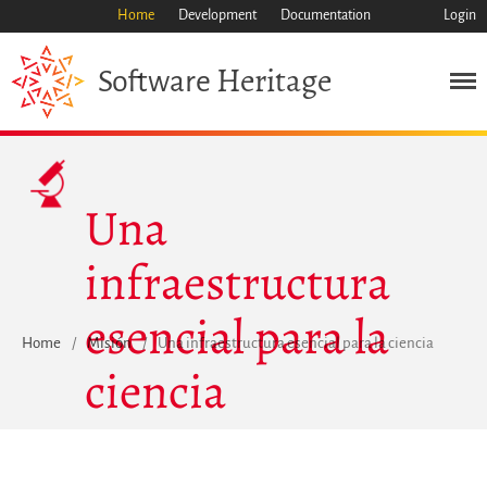
Home
Development
Documentation
Login
Heritage
Software
Misión
Una
Patrimonio
Ciencia
infraestructura
Industria
Enfoque
esencial para la
Archivo
Home
/
Misión
/
Una infraestructura esencial para la ciencia
Características
ciencia
Navegar
Salvar código ya
Código científico