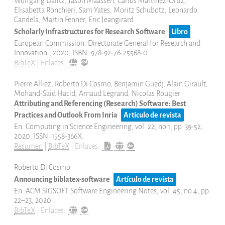
Wolfgang Dalitz, Jason Maassen, Carlos Martinez-Ortiz,
Elisabetta Ronchieri, Sam Yates, Moritz Schubotz, Leonardo
Candela, Martin Fenner, Eric Jeangirard
Scholarly Infrastructures for Research Software
Libro
European Commission. Directorate General for Research and
Innovation.,
2020
,
ISBN: 978-92-76-25568-0
.
BibTeX
|
Enlaces:
Pierre Alliez, Roberto Di Cosmo, Benjamin Guedj, Alain Girault,
Mohand-Said Hacid, Arnaud Legrand, Nicolas Rougier
Attributing and Referencing (Research) Software: Best
Practices and Outlook From Inria
Artículo de revista
En:
Computing in Science Engineering,
vol. 22,
no 1,
pp. 39-52,
2020
,
ISSN: 1558-366X
.
Resumen
|
BibTeX
|
Enlaces:
Roberto Di Cosmo
Announcing biblatex-software
Artículo de revista
En:
ACM SIGSOFT Software Engineering Notes,
vol. 45,
no 4,
pp.
22–23,
2020
.
BibTeX
|
Enlaces: