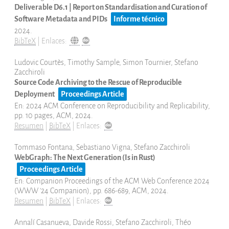
Deliverable D6.1 | Report on Standardisation and Curation of
Software Metadata and PIDs
Informe técnico
2024
.
BibTeX
|
Enlaces:
Ludovic Courtès, Timothy Sample, Simon Tournier, Stefano
Zacchiroli
Source Code Archiving to the Rescue of Reproducible
Deployment
Proceedings Article
En:
2024 ACM Conference on Reproducibility and Replicability,
pp. 10 pages,
ACM,
2024
.
Resumen
|
BibTeX
|
Enlaces:
Tommaso Fontana, Sebastiano Vigna, Stefano Zacchiroli
WebGraph: The Next Generation (Is in Rust)
Proceedings Article
En:
Companion Proceedings of the ACM Web Conference 2024
(WWW '24 Companion),
pp. 686-689,
ACM,
2024
.
Resumen
|
BibTeX
|
Enlaces:
Annalí Casanueva, Davide Rossi, Stefano Zacchiroli, Théo