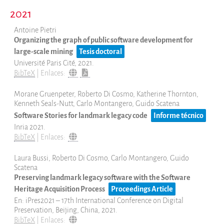
2021
Antoine Pietri
Organizing the graph of public software development for
large-scale mining
Tesis doctoral
Université Paris Cité,
2021
.
BibTeX
|
Enlaces:
Morane Gruenpeter, Roberto Di Cosmo, Katherine Thornton,
Kenneth Seals-Nutt, Carlo Montangero, Guido Scatena
Software Stories for landmark legacy code
Informe técnico
Inria
2021
.
BibTeX
|
Enlaces:
Laura Bussi, Roberto Di Cosmo, Carlo Montangero, Guido
Scatena
Preserving landmark legacy software with the Software
Heritage Acquisition Process
Proceedings Article
En:
iPres2021 – 17th International Conference on Digital
Preservation,
Beijing, China,
2021
.
BibTeX
|
Enlaces: