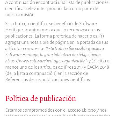
A continuación encontrará una lista de publicaciones
Características
científicas relevantes producidas como parte de
nuestra misión.
Navegar
Salvar código ya
Si su trabajo científico se benefició de Software
Heritage, le animamos a que lo reconozca en sus
Código científico
publicaciones. La forma preferida de hacerlo es: (1)
Porque hay que salvarlo
agregar una nota a pie de página en la portada de sus
Como salvarlo (HOWTO)
artículos como esta:
“Este trabajo fue posible gracias a
Código historico
Software Heritage, la gran biblioteca de código fuente:
SWH Acquisition Process
https://www.softwareheritage. organización”
;
y
(2) citar al
Software Stories
menos uno de los artículos de iPres 2017 y CACM 2018
(de la lista a continuación) en la sección de
Extensiones de navegador
Referencias de sus publicaciones científicas.
Hacer una donación
Comunidad
Política de publicación
Usarios
Embajadores
Estamos comprometidos con el acceso abierto y nos
Desarrolladores