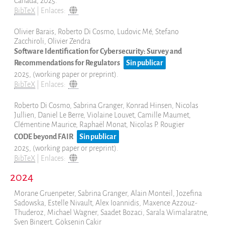
Canada,
2025
.
BibTeX
|
Enlaces:
Olivier Barais, Roberto Di Cosmo, Ludovic Mé, Stefano
Zacchiroli, Olivier Zendra
Software Identification for Cybersecurity: Survey and
Recommendations for Regulators
Sin publicar
2025
, (working paper or preprint)
.
BibTeX
|
Enlaces:
Roberto Di Cosmo, Sabrina Granger, Konrad Hinsen, Nicolas
Jullien, Daniel Le Berre, Violaine Louvet, Camille Maumet,
Clémentine Maurice, Raphaël Monat, Nicolas P. Rougier
CODE beyond FAIR
Sin publicar
2025
, (working paper or preprint)
.
BibTeX
|
Enlaces:
2024
Morane Gruenpeter, Sabrina Granger, Alain Monteil, Jozefina
Sadowska, Estelle Nivault, Alex Ioannidis, Maxence Azzouz-
Thuderoz, Michael Wagner, Saadet Bozaci, Sarala Wimalaratne,
Sven Bingert, Göksenin Cakir