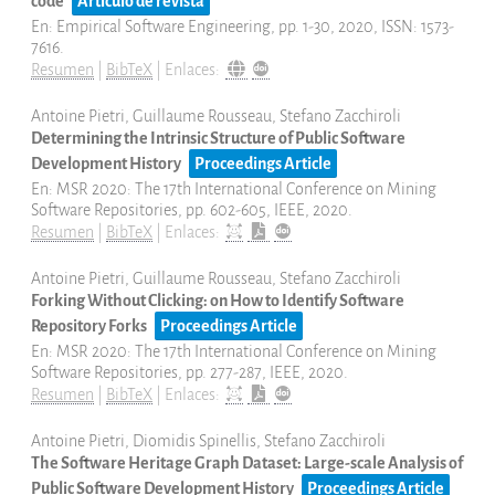
code
Artículo de revista
En:
Empirical Software Engineering,
pp. 1-30,
2020
,
ISSN: 1573-
7616
.
Resumen
|
BibTeX
|
Enlaces:
Antoine Pietri, Guillaume Rousseau, Stefano Zacchiroli
Determining the Intrinsic Structure of Public Software
Development History
Proceedings Article
En:
MSR 2020: The 17th International Conference on Mining
Software Repositories,
pp. 602-605,
IEEE,
2020
.
Resumen
|
BibTeX
|
Enlaces:
Antoine Pietri, Guillaume Rousseau, Stefano Zacchiroli
Forking Without Clicking: on How to Identify Software
Repository Forks
Proceedings Article
En:
MSR 2020: The 17th International Conference on Mining
Software Repositories,
pp. 277-287,
IEEE,
2020
.
Resumen
|
BibTeX
|
Enlaces:
Antoine Pietri, Diomidis Spinellis, Stefano Zacchiroli
The Software Heritage Graph Dataset: Large-scale Analysis of
Public Software Development History
Proceedings Article