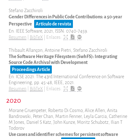
Stefano Zacchiroli
Gender Differences in Public Code Contributions: a 50-year
Perspective
Artículo de revista
En:
IEEE Software,
2021
,
ISSN: 0740-7459
.
Resumen
|
BibTeX
|
Enlaces:
Thibault Allançon, Antoine Pietri, Stefano Zacchiroli
The Software Heritage Filesystem (SwhFS): Integrating
Source Code Archival with Development
Proceedings Article
En:
ICSE 2021: The 43rd International Conference on Software
Engineering,
pp. 45-48,
IEEE,
2021
.
Resumen
|
BibTeX
|
Enlaces:
2020
Morane Gruenpeter, Roberto Di Cosmo, Alice Allen, Anita
Bandrowski, Peter Chan, Martin Fenner, Leyla Garcia, Catherine
M Jones, Daniel S Katz, John Kunze, Moritz Schubotz, Ilian T
Todorov
Use cases and identifier schemes for persistent software