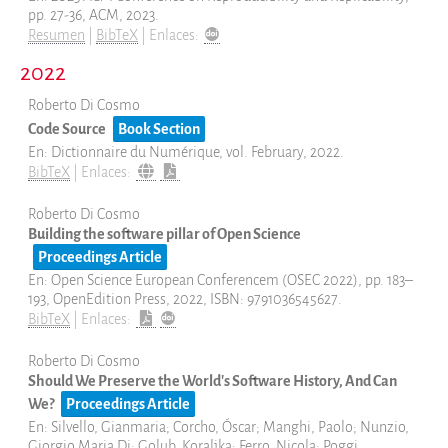
pp. 27-36,
ACM,
2023
.
Resumen
|
BibTeX
|
Enlaces:
2022
Roberto Di Cosmo
Code Source
Book Section
En:
Dictionnaire du Numérique,
vol. February,
2022
.
BibTeX
|
Enlaces:
Roberto Di Cosmo
Building the software pillar of Open Science
Proceedings Article
En:
Open Science European Conferencem (OSEC 2022),
pp. 183–
193,
OpenEdition Press,
2022
,
ISBN: 9791036545627
.
BibTeX
|
Enlaces:
Roberto Di Cosmo
Should We Preserve the World's Software History, And Can
We?
Proceedings Article
En:
Silvello, Gianmaria; Corcho, Óscar; Manghi, Paolo; Nunzio,
Giorgio Maria Di; Golub, Koraljka; Ferro, Nicola; Poggi,