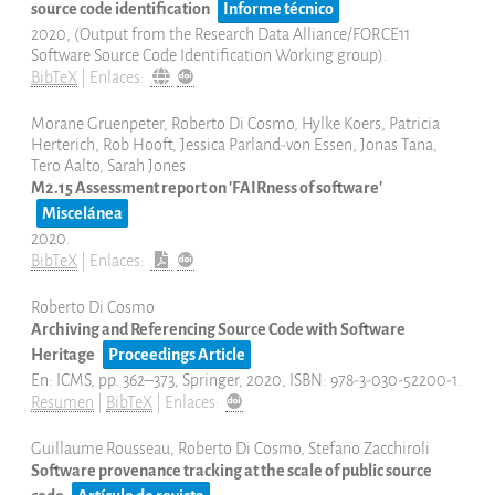
source code identification
Informe técnico
2020
, (Output from the Research Data Alliance/FORCE11
Software Source Code Identification Working group)
.
BibTeX
|
Enlaces:
Morane Gruenpeter, Roberto Di Cosmo, Hylke Koers, Patricia
Herterich, Rob Hooft, Jessica Parland-von Essen, Jonas Tana,
Tero Aalto, Sarah Jones
M2.15 Assessment report on 'FAIRness of software'
Miscelánea
2020
.
BibTeX
|
Enlaces:
Roberto Di Cosmo
Archiving and Referencing Source Code with Software
Heritage
Proceedings Article
En:
ICMS,
pp. 362–373,
Springer,
2020
,
ISBN: 978-3-030-52200-1
.
Resumen
|
BibTeX
|
Enlaces:
Guillaume Rousseau, Roberto Di Cosmo, Stefano Zacchiroli
Software provenance tracking at the scale of public source