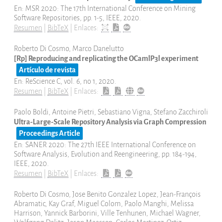
En:
MSR 2020: The 17th International Conference on Mining
Software Repositories,
pp. 1-5,
IEEE,
2020
.
Resumen
|
BibTeX
|
Enlaces:
Roberto Di Cosmo, Marco Danelutto
[Rp] Reproducing and replicating the OCamlP3l experiment
Artículo de revista
En:
ReScience C,
vol. 6,
no 1,
2020
.
Resumen
|
BibTeX
|
Enlaces:
Paolo Boldi, Antoine Pietri, Sebastiano Vigna, Stefano Zacchiroli
Ultra-Large-Scale Repository Analysis via Graph Compression
Proceedings Article
En:
SANER 2020: The 27th IEEE International Conference on
Software Analysis, Evolution and Reengineering,
pp. 184-194,
IEEE,
2020
.
Resumen
|
BibTeX
|
Enlaces:
Roberto Di Cosmo, Jose Benito Gonzalez Lopez, Jean-François
Abramatic, Kay Graf, Miguel Colom, Paolo Manghi, Melissa
Harrison, Yannick Barborini, Ville Tenhunen, Michael Wagner,