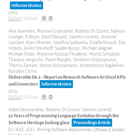
Informe técnico
2025
.
BibTeX
|
Enlaces:
Alex Ioannidis, Morane Gruenpeter, Roberto Di Cosmo, Sabrina
Granger, R Boyer, David Douard, Valentin Lorentz, Antoine
Lambert, Alain Monteil, Jozefina Sadowska, Estelle Nivault, Eko
Indarto, Wilko Steinhoff, Saadet Bozaci, Michael Wagner,
Michael Didas, Maxence Azzouz-Thuderoz, Moritz Schubotz,
Thanasis Vergoulis, Paolo Manghi, Serafeim Chatzopoulos,
Themis Zamani, Kostas Koumantaros, Konstantinos Kagkelidis,
Kyriakos Gkinis
Deliverable D6.2 – Report on Research Software Archival APIs
and Connectors
Informe técnico
2025
.
BibTeX
|
Enlaces:
Adèle Desmazières, Roberto Di Cosmo, Valentin Lorentz
50 Years of Programming Language Evolution through the
Software Heritage looking glass
Proceedings Article
En:
IEEE, (Ed.):
Mining Software Repositories,
Ottawa (Canada),