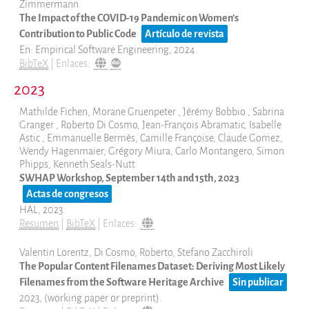
Zimmermann
The Impact of the COVID-19 Pandemic on Women’s
Contribution to Public Code
Artículo de revista
En:
Empirical Software Engineering,
2024
.
BibTeX
|
Enlaces:
2023
Mathilde Fichen, Morane Gruenpeter , Jérémy Bobbio , Sabrina
Granger , Roberto Di Cosmo, Jean-François Abramatic, Isabelle
Astic , Emmanuelle Bermès, Camille Françoise, Claude Gomez,
Wendy Hagenmaier, Grégory Miura, Carlo Montangero, Simon
Phipps, Kenneth Seals-Nutt
SWHAP Workshop, September 14th and 15th, 2023
Actas de congresos
HAL,
2023
.
Resumen
|
BibTeX
|
Enlaces:
Valentin Lorentz, Di Cosmo, Roberto, Stefano Zacchiroli
The Popular Content Filenames Dataset: Deriving Most Likely
Filenames from the Software Heritage Archive
Sin publicar
2023
, (working paper or preprint)
.