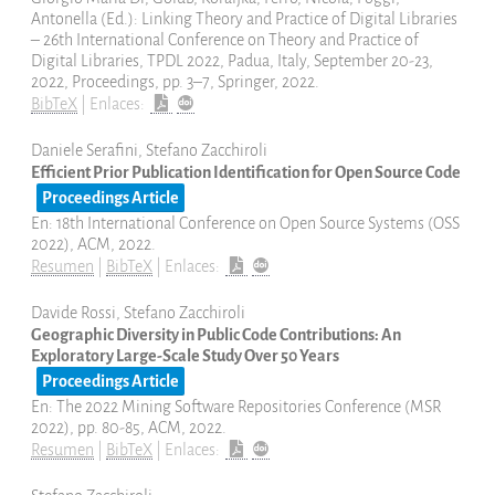
Antonella (Ed.):
Linking Theory and Practice of Digital Libraries
– 26th International Conference on Theory and Practice of
Digital Libraries, TPDL 2022, Padua, Italy, September 20-23,
2022, Proceedings,
pp. 3–7,
Springer,
2022
.
BibTeX
|
Enlaces:
Daniele Serafini, Stefano Zacchiroli
Efficient Prior Publication Identification for Open Source Code
Proceedings Article
En:
18th International Conference on Open Source Systems (OSS
2022),
ACM,
2022
.
Resumen
|
BibTeX
|
Enlaces:
Davide Rossi, Stefano Zacchiroli
Geographic Diversity in Public Code Contributions: An
Exploratory Large-Scale Study Over 50 Years
Proceedings Article
En:
The 2022 Mining Software Repositories Conference (MSR
2022),
pp. 80-85,
ACM,
2022
.
Resumen
|
BibTeX
|
Enlaces: