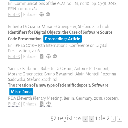
En:
Communications of the ACM,
vol. 61,
no 10,
pp. 29-31,
2018
,
ISSN: 0001-0782
.
BibTeX
|
Enlaces:
Roberto Di Cosmo, Morane Gruenpeter, Stefano Zacchiroli
Identifiers for Digital Objects: the Case of Software Source
Code Preservation
Proceedings Article
En:
iPRES 2018 – 15th International Conference on Digital
Preservation,
2018
.
BibTeX
|
Enlaces:
Yannick Barborini, Roberto Di Cosmo, Antoine R. Dumont,
Morane Gruenpeter, Bruno P. Marmol, Alain Monteil, Jozefina
Sadowska, Stefano Zacchiroli
The creation of a new type of scientific deposit: Software
Miscelánea
RDA Eleventh Plenary Meeting, Berlin, Germany,
2018
, (poster)
.
BibTeX
|
Enlaces:
52 registros
1 de 2
«
‹
›
»