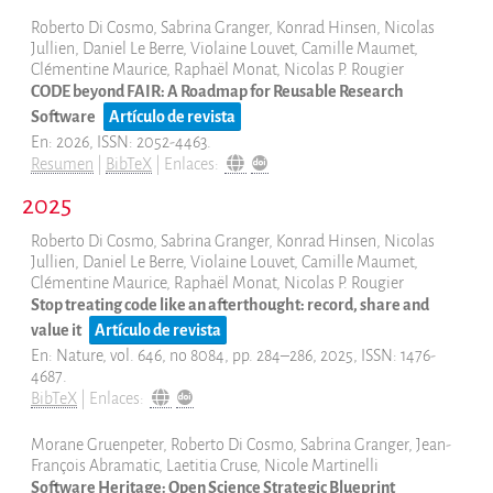
News
Roberto Di Cosmo, Sabrina Granger, Konrad Hinsen, Nicolas
Jullien, Daniel Le Berre, Violaine Louvet, Camille Maumet,
Blog
Clémentine Maurice, Raphaël Monat, Nicolas P. Rougier
Eventos
CODE beyond FAIR: A Roadmap for Reusable Research
Software
Artículo de revista
Newsletter
En:
2026
,
ISSN: 2052-4463
.
Publicaciones
Resumen
|
BibTeX
|
Enlaces:
Informes anuales
2025
Español
Roberto Di Cosmo, Sabrina Granger, Konrad Hinsen, Nicolas
English
Jullien, Daniel Le Berre, Violaine Louvet, Camille Maumet,
Français
Clémentine Maurice, Raphaël Monat, Nicolas P. Rougier
Stop treating code like an afterthought: record, share and
value it
Artículo de revista
En:
Nature,
vol. 646,
no 8084,
pp. 284–286,
2025
,
ISSN: 1476-
4687
.
BibTeX
|
Enlaces:
Morane Gruenpeter, Roberto Di Cosmo, Sabrina Granger, Jean-
François Abramatic, Laetitia Cruse, Nicole Martinelli
Software Heritage: Open Science Strategic Blueprint