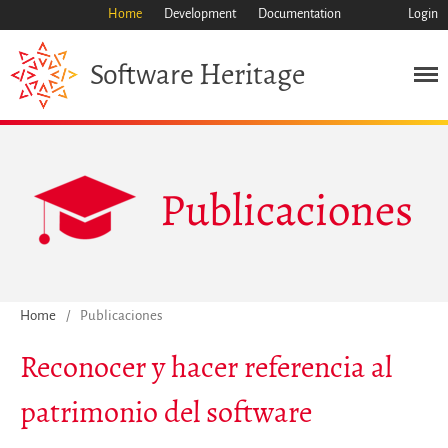
Home
Development
Documentation
Login
Heritage
Software
Publicaciones
Misión
Home
/
Publicaciones
Patrimonio
Reconocer y hacer referencia al
Ciencia
Industria
patrimonio del software
Enfoque
Archivo