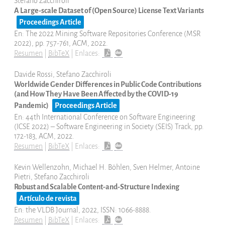
Stefano Zacchiroli
A Large-scale Dataset of (Open Source) License Text Variants
Proceedings Article
En:
The 2022 Mining Software Repositories Conference (MSR
2022),
pp. 757-761,
ACM,
2022
.
Resumen
|
BibTeX
|
Enlaces:
Davide Rossi, Stefano Zacchiroli
Worldwide Gender Differences in Public Code Contributions
(and How They Have Been Affected by the COVID-19
Pandemic)
Proceedings Article
En:
44th International Conference on Software Engineering
(ICSE 2022) – Software Engineering in Society (SEIS) Track,
pp.
172-183,
ACM,
2022
.
Resumen
|
BibTeX
|
Enlaces:
Kevin Wellenzohn, Michael H. Böhlen, Sven Helmer, Antoine
Pietri, Stefano Zacchiroli
Robust and Scalable Content-and-Structure Indexing
Artículo de revista
En:
the VLDB Journal,
2022
,
ISSN: 1066-8888
.
Resumen
|
BibTeX
|
Enlaces: