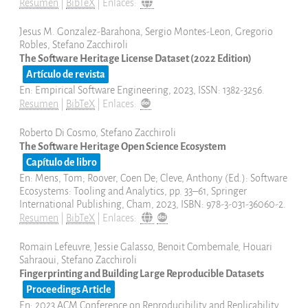
Resumen
|
BibTeX
|
Enlaces:
Jesus M. Gonzalez-Barahona, Sergio Montes-Leon, Gregorio
Robles, Stefano Zacchiroli
The Software Heritage License Dataset (2022 Edition)
Artículo de revista
En:
Empirical Software Engineering,
2023
,
ISSN: 1382-3256
.
Resumen
|
BibTeX
|
Enlaces:
Roberto Di Cosmo, Stefano Zacchiroli
The Software Heritage Open Science Ecosystem
Capítulo de libro
En:
Mens, Tom; Roover, Coen De; Cleve, Anthony (Ed.):
Software
Ecosystems: Tooling and Analytics,
pp. 33–61,
Springer
International Publishing,
Cham,
2023
,
ISBN: 978-3-031-36060-2
.
Resumen
|
BibTeX
|
Enlaces:
Romain Lefeuvre, Jessie Galasso, Benoit Combemale, Houari
Sahraoui, Stefano Zacchiroli
Fingerprinting and Building Large Reproducible Datasets
Proceedings Article
En:
2023 ACM Conference on Reproducibility and Replicability,