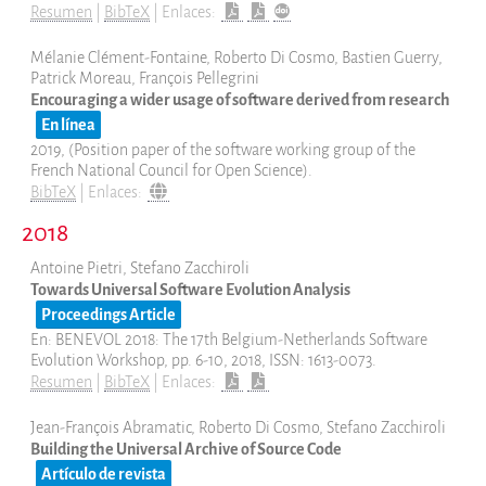
Resumen
|
BibTeX
|
Enlaces:
Mélanie Clément-Fontaine, Roberto Di Cosmo, Bastien Guerry,
Patrick Moreau, François Pellegrini
Encouraging a wider usage of software derived from research
En línea
2019
, (Position paper of the software working group of the
French National Council for Open Science)
.
BibTeX
|
Enlaces:
2018
Antoine Pietri, Stefano Zacchiroli
Towards Universal Software Evolution Analysis
Proceedings Article
En:
BENEVOL 2018: The 17th Belgium-Netherlands Software
Evolution Workshop,
pp. 6-10,
2018
,
ISSN: 1613-0073
.
Resumen
|
BibTeX
|
Enlaces:
Jean-François Abramatic, Roberto Di Cosmo, Stefano Zacchiroli
Building the Universal Archive of Source Code
Artículo de revista