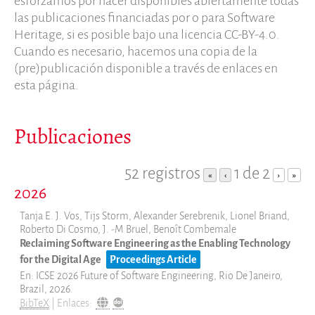
esforzamos por hacer disponibles abiertamente todas
Científicos
las publicaciones financiadas por o para Software
Estudiantes
Heritage, si es posible bajo una licencia CC-BY-4.0.
Grants
Cuando es necesario, hacemos una copia de la
(pre)publicación disponible a través de enlaces en
Apoyo
esta página.
Patrocinadores
Miembros
Publicaciones
ALIG
Colaboradores
Replicas
52 registros
1 de 2
«
‹
›
»
Testimonios
2026
A propósito
Tanja E. J. Vos, Tijs Storm, Alexander Serebrenik, Lionel Briand,
FAQ
Roberto Di Cosmo, J. -M Bruel, Benoît Combemale
Reclaiming Software Engineering as the Enabling Technology
Personas
for the Digital Age
Proceedings Article
Junta asesora
En:
ICSE 2026 Future of Software Engineering,
Rio De Janeiro,
Brazil,
2026
.
Empleo
BibTeX
|
Enlaces:
Kit de comunicación