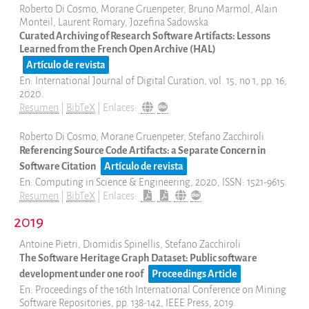
Roberto Di Cosmo, Morane Gruenpeter, Bruno Marmol, Alain
Monteil, Laurent Romary, Jozefina Sadowska
Curated Archiving of Research Software Artifacts: Lessons
Learned from the French Open Archive (HAL)
Artículo de revista
En:
International Journal of Digital Curation,
vol. 15,
no 1,
pp. 16,
2020
.
Resumen
|
BibTeX
|
Enlaces:
Roberto Di Cosmo, Morane Gruenpeter, Stefano Zacchiroli
Referencing Source Code Artifacts: a Separate Concern in
Software Citation
Artículo de revista
En:
Computing in Science & Engineering,
2020
,
ISSN: 1521-9615
.
Resumen
|
BibTeX
|
Enlaces:
2019
Antoine Pietri, Diomidis Spinellis, Stefano Zacchiroli
The Software Heritage Graph Dataset: Public software
development under one roof
Proceedings Article
En:
Proceedings of the 16th International Conference on Mining
Software Repositories,
pp. 138-142,
IEEE Press,
2019
.