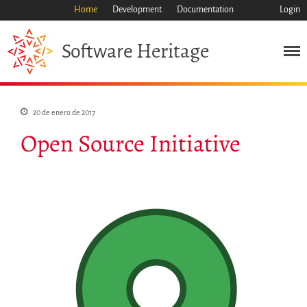
Home
Development
Documentation
Login
Heritage
Software
Misión
Patrimonio
Ciencia
20 de enero de 2017
Industria
Open Source Initiative
Enfoque
Archivo
Características
Navegar
Salvar código ya
Código científico
Porque hay que salvarlo
Como salvarlo (HOWTO)
Código historico