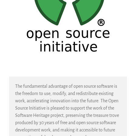
SWH Acquisition Process
Software Stories
Extensiones de navegador
Hacer una donación
Comunidad
Usarios
Embajadores
Desarrolladores
Científicos
Estudiantes
The fundamental advantage of open source software is
Grants
the freedom to use, modify, and redistribute existing
work, accelerating innovation into the future. The Open
Apoyo
Source Initiative is pleased to support the work of the
Patrocinadores
Software Heritage project, preserving the treasure trove
Miembros
produced by 30 years of free and open source software
ALIG
development work, and making it accessible to future