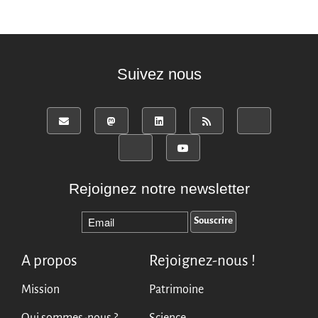
Miroirs
Témoignages
A propos
Suivez nous
FAQ
Qui sommes-nous ?
Conseil consultatif
Nous rejoindre
Kit de communication
News
Rejoignez notre newsletter
Blog
Événements
Newsletter
A propos
Rejoignez-nous !
Publications
Rapports Annuels
Mission
Patrimoine
Français