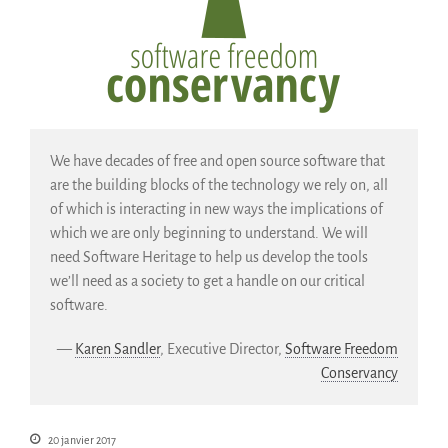
SWH Acquisition Process
Software Stories
Extensions navigateur
Faire un don
Communauté
Utilisateurs
We have decades of free and open source software that
are the building blocks of the technology we rely on, all
Ambassadeurs
of which is interacting in new ways the implications of
Développeurs
which we are only beginning to understand. We will
Scientifiques
need Software Heritage to help us develop the tools
Étudiants
we’ll need as a society to get a handle on our critical
Grants
software.
Soutiens
—
Karen Sandler
, Executive Director,
Software Freedom
Financeurs
Conservancy
Groupes d’intérêt
Membres ALIG
20 janvier 2017
Partenaires