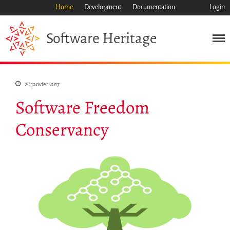
Home
Development
Documentation
Login
Heritage
Software
Mission
Patrimoine
Science
20 janvier 2017
Industrie
Software Freedom
Approche
Archive
Conservancy
Fonctionnalités
Naviguer
Sauvez ce code
Code de recherche
Pourquoi le sauver
Comment le sauver (HOWTO)
Code historique