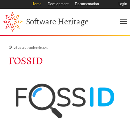
Home
Development
Documentation
Login
Heritage
Software
Misión
Patrimonio
Ciencia
26 de septiembre de 2019
Industria
FOSSID
Enfoque
Archivo
Características
Navegar
Salvar código ya
Código científico
Porque hay que salvarlo
Como salvarlo (HOWTO)
Código historico