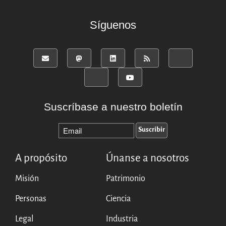
Replicas
Síguenos
Testimonios
A propósito
FAQ
Personas
Junta asesora
Empleo
Suscríbase a nuestro boletín
Kit de comunicación
News
Blog
A propósito
Únanse a nosotros
Eventos
Newsletter
Misión
Patrimonio
Publicaciones
Personas
Ciencia
Informes anuales
Español
Legal
Industria