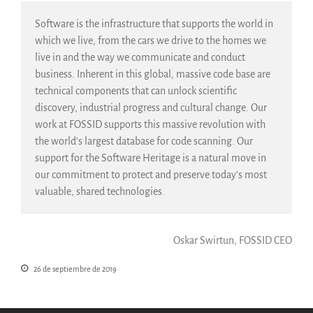
SWH Acquisition Process
Software is the infrastructure that supports the world in
Software Stories
which we live, from the cars we drive to the homes we
Extensiones de navegador
live in and the way we communicate and conduct
Hacer una donación
business. Inherent in this global, massive code base are
Comunidad
technical components that can unlock scientific
discovery, industrial progress and cultural change. Our
Usarios
work at FOSSID supports this massive revolution with
Embajadores
the world’s largest database for code scanning. Our
Desarrolladores
support for the Software Heritage is a natural move in
Científicos
our commitment to protect and preserve today’s most
Estudiantes
valuable, shared technologies.
Grants
Apoyo
Oskar Swirtun, FOSSID CEO
Patrocinadores
26 de septiembre de 2019
Miembros
ALIG
Colaboradores