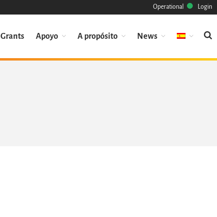
Operational
Login
Grants
Apoyo
A propósito
News
Misión
Patrimonio
Ciencia
Industria
Enfoque
Archivo
Características
Navegar
Salvar código ya
Código científico
Porque hay que salvarlo
Como salvarlo (HOWTO)
Código historico