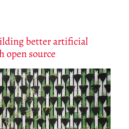
ing better artificial
gh open source