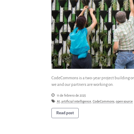
CodeCommons is a two-year project building on 
we and our partners are working on.
11 de febrero de 2025
AI
,
artificial intelligence
,
CodeCommons
,
open source
Read post