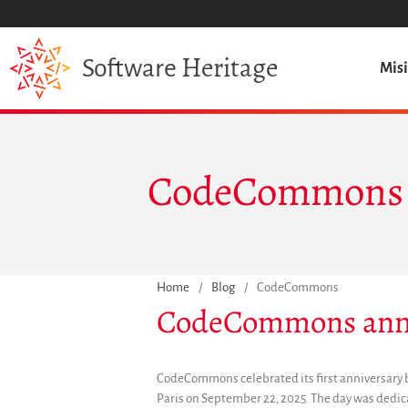
Heritage
Software
Mis
CodeCommons
Home
/
Blog
/
CodeCommons
CodeCommons annu
CodeCommons celebrated its first anniversary b
Paris on September 22, 2025. The day was dedic