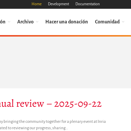
Home
Development
Documentation
ión
Archivo
Hacer una donación
Comunidad
al review – 2025-09-22
y bringing the community together for a plenary event at Inria
ated to reviewing our progress, sharing…