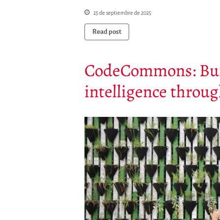
25 de septiembre de 2025
Read post
CodeCommons: Build
intelligence throu