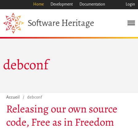
Home
Development
Documentation
Login
Heritage
Software
Mission
Patrimoine
Science
Industrie
debconf
Approche
Archive
Fonctionnalités
Naviguer
Accueil
/
debconf
Sauvez ce code
Releasing our own source
Code de recherche
code, Free as in Freedom
Pourquoi le sauver
Comment le sauver (HOWTO)
Code historique