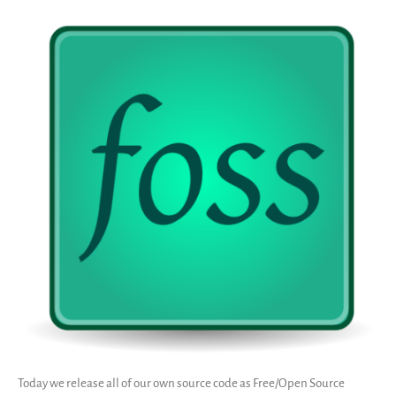
SWH Acquisition Process
Software Stories
Extensions navigateur
Faire un don
Communauté
Utilisateurs
Ambassadeurs
Développeurs
Scientifiques
Étudiants
Grants
Soutiens
Financeurs
Groupes d’intérêt
Membres ALIG
Today we release all of our own source code as Free/Open Source