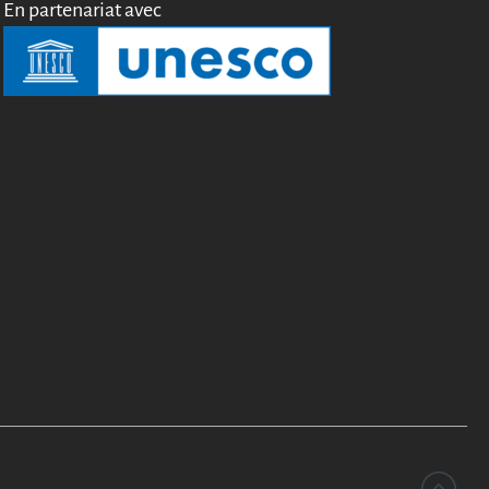
En partenariat avec
Miroirs
Témoignages
A propos
FAQ
Qui sommes-nous ?
Conseil consultatif
Nous rejoindre
Kit de communication
News
Blog
Événements
Newsletter
Publications
Rapports Annuels
Français
English