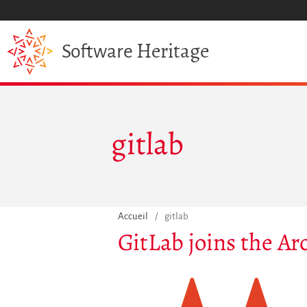
Heritage
Software
gitlab
Accueil
/
gitlab
GitLab joins the Ar