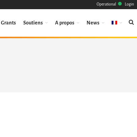
Operational
Login
Grants
Soutiens
A propos
News
Mission
Patrimoine
Science
Industrie
Approche
Archive
Fonctionnalités
Naviguer
Sauvez ce code
Code de recherche
Pourquoi le sauver
Comment le sauver (HOWTO)
Code historique