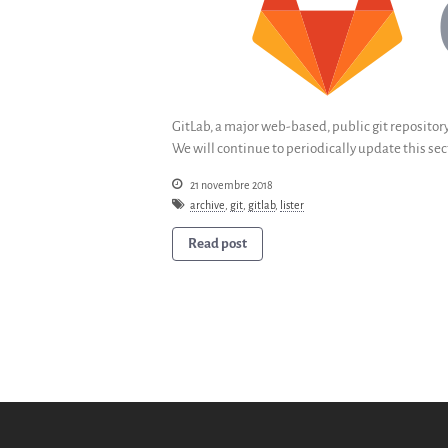
GitLab, a major web-based, public git repository
We will continue to periodically update this sec
21 novembre 2018
archive
,
git
,
gitlab
,
lister
Read post