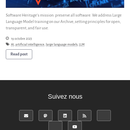
English
Software Heritage’s mission: preserve all software. We address Large
Español
Language Model training on our Archive, setting principles for open,
transparent, and fair use.
19 octobre 2023
AI
,
artificial intelligence
,
large language models
,
LLM
Read post
Suivez nous