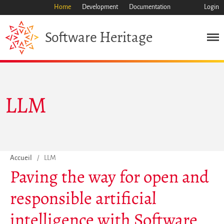
Home
Development
Documentation
Login
Heritage
Software
Mission
Patrimoine
Science
LLM
Industrie
Approche
Archive
Fonctionnalités
Naviguer
Accueil
/
LLM
Paving the way for open and
Sauvez ce code
Code de recherche
responsible artificial
Pourquoi le sauver
intelligence with Software
Comment le sauver (HOWTO)