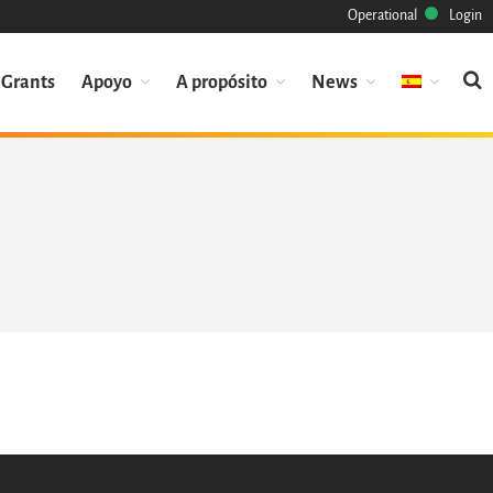
Operational
Login
Misión
Grants
Apoyo
A propósito
News
Patrimonio
Ciencia
Industria
Enfoque
Archivo
Características
Navegar
Salvar código ya
Código científico
Porque hay que salvarlo
Como salvarlo (HOWTO)
Código historico
SWH Acquisition Process