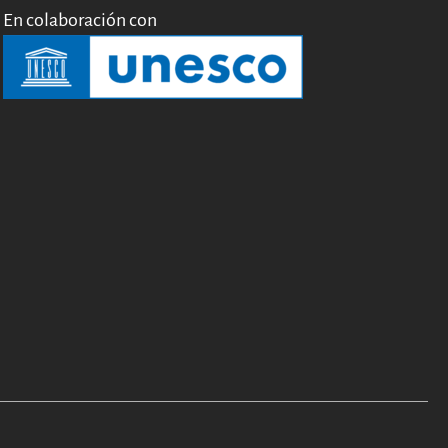
En colaboración con
Software Stories
Extensiones de navegador
Hacer una donación
Comunidad
Usarios
Embajadores
Desarrolladores
Científicos
Estudiantes
Grants
Apoyo
Patrocinadores
Miembros
ALIG
Colaboradores