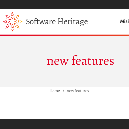
Heritage
Software
Mis
new features
Home
/
new features