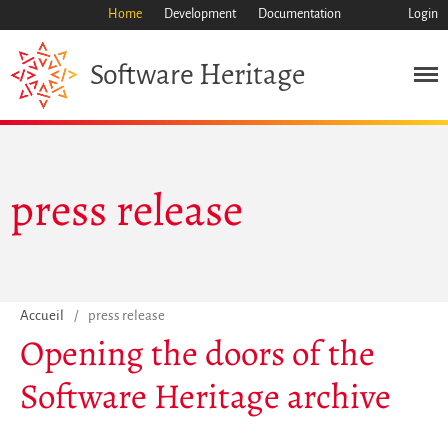
Home
Development
Documentation
Login
Heritage
Software
Mission
Patrimoine
Science
press release
Industrie
Approche
Archive
Fonctionnalités
Naviguer
Accueil
/
press release
Sauvez ce code
Opening the doors of the
Code de recherche
Software Heritage archive
Pourquoi le sauver
Comment le sauver (HOWTO)