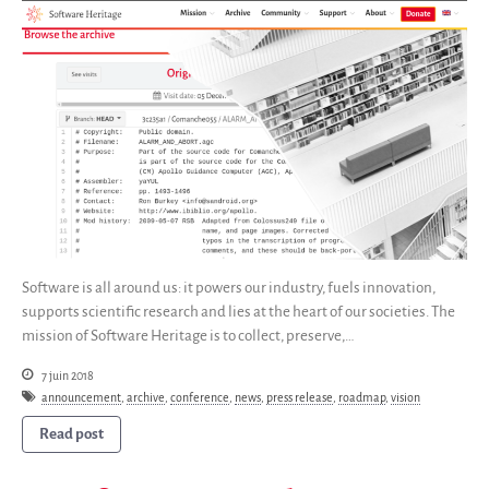
Code historique
SWH Acquisition Process
Software Stories
Extensions navigateur
Faire un don
Communauté
Utilisateurs
Ambassadeurs
Développeurs
Scientifiques
Software is all around us: it powers our industry, fuels innovation,
supports scientific research and lies at the heart of our societies. The
Étudiants
mission of Software Heritage is to collect, preserve,…
Grants
7 juin 2018
Soutiens
announcement
,
archive
,
conference
,
news
,
press release
,
roadmap
,
vision
Financeurs
Read post
Groupes d’intérêt
Membres ALIG