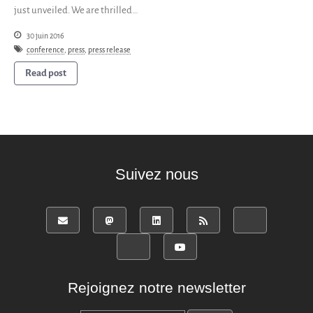
just unveiled. We are thrilled…
English
30 juin 2016
Español
conference
,
press
,
press release
Read post
Suivez nous
Rejoignez notre newsletter